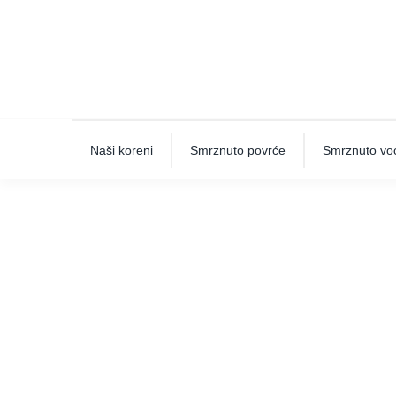
Skip
to
content
Naši koreni
Smrznuto povrće
Smrznuto vo