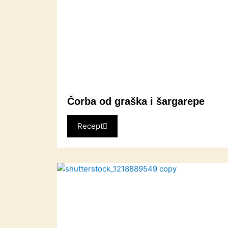
Čorba od graška i šargarepe
Recept