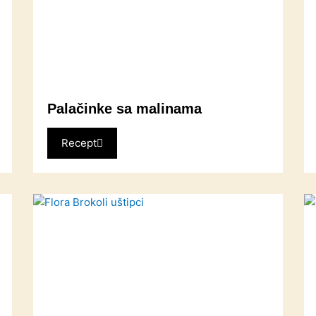
Palačinke sa malinama
Recept