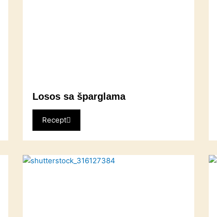
Losos sa šparglama
Recept