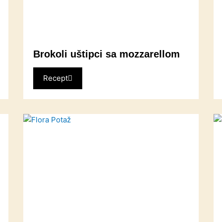
Brokoli uštipci sa mozzarellom
Recept