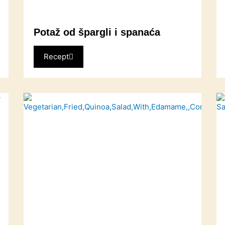
Potaž od špargli i spanaća
Recept