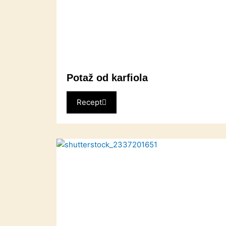
Potaž od karfiola
Recept