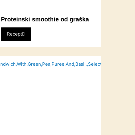
Proteinski smoothie od graška
Recept