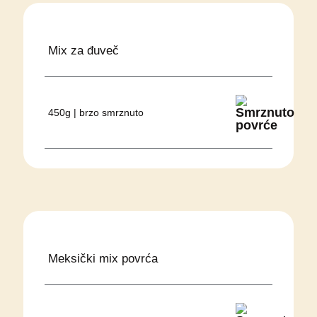
Mix za đuveč
450g | brzo smrznuto
Meksički mix povrća