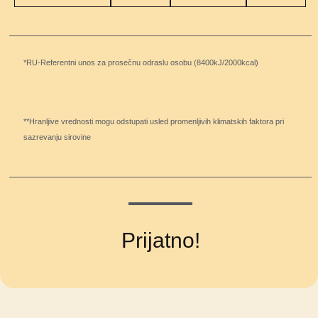
*RU-Referentni unos za prosečnu odraslu osobu (8400kJ/2000kcal)
**Hranljive vrednosti mogu odstupati usled promenljivih klimatskih faktora pri
sazrevanju sirovine
Prijatno!