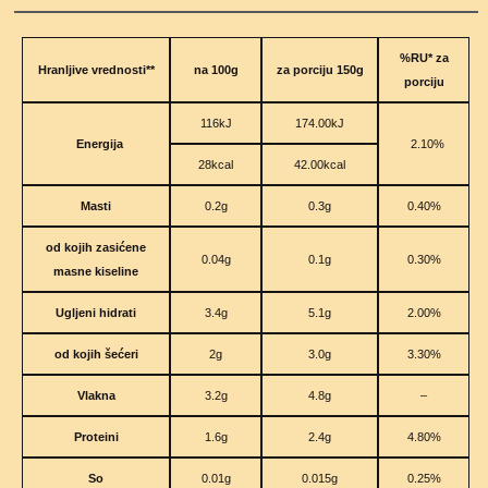
%
R
U
* za
H
r
a
n
l
j
i
v
e vrednosti**
n
a 100g
za porciju 150g
porciju
116kJ
174.00kJ
Energija
2.10%
28kcal
42.00kcal
Masti
0.2g
0.3g
0.40%
od kojih zasićene
0.04g
0.1g
0.30%
masne kiseline
Ugljeni hidrati
3.4g
5.1g
2.00%
od kojih šećeri
2g
3.0g
3.30%
Vlakna
3.2g
4.8g
–
Proteini
1.6g
2.4g
4.80%
So
0.01g
0.015g
0.25%