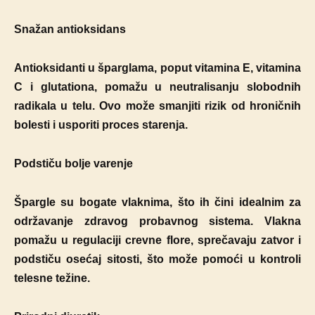
Snažan antioksidans
Antioksidanti u šparglama, poput vitamina E, vitamina
C i glutationa, pomažu u neutralisanju slobodnih
radikala u telu. Ovo može smanjiti rizik od hroničnih
bolesti i usporiti proces starenja.
Podstiču bolje varenje
Špargle su bogate vlaknima, što ih čini idealnim za
održavanje zdravog probavnog sistema. Vlakna
pomažu u regulaciji crevne flore, sprečavaju zatvor i
podstiču osećaj sitosti, što može pomoći u kontroli
telesne težine.