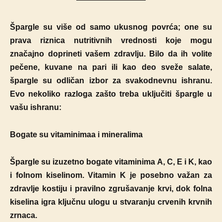
Špargle su više od samo ukusnog povrća; one su
prava riznica nutritivnih vrednosti koje mogu
značajno doprineti vašem zdravlju. Bilo da ih volite
pečene, kuvane na pari ili kao deo sveže salate,
špargle su odličan izbor za svakodnevnu ishranu.
Evo nekoliko razloga zašto treba uključiti špargle u
vašu ishranu:
Bogate su vitaminimaa i mineralima
Špargle su izuzetno bogate vitaminima A, C, E i K, kao
i folnom kiselinom. Vitamin K je posebno važan za
zdravlje kostiju i pravilno zgrušavanje krvi, dok folna
kiselina igra ključnu ulogu u stvaranju crvenih krvnih
zrnaca.