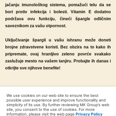
jačanju imunološkog sistema, pomažući telu da se
bori protiv infekcija i bolesti. Vitamin E dodatno
podržava ovu funkciju, čineći špargle odličnim
saveznikom za vašu otpornost.
Uključivanje špargli u vašu ishranu može doneti
brojne zdravstvene koristi. Bez obzira na to kako ih
pripremate, ovaj hranljivo zeleno povrće svakako
zaslužuje mesto na vašem tanjiru. Probajte ih danas i
otkrijte sve njihove benefite!
We use cookies on our web site to ensure the best
possible user experience and improve functionality and
simplicity of its use. By further reviewing MK Group’s web
site, you consent to the use of cookies. For more
information, please visit the web page
Privacy Policy