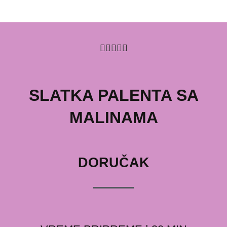
5/5





SLATKA PALENTA SA
MALINAMA
DORUČAK