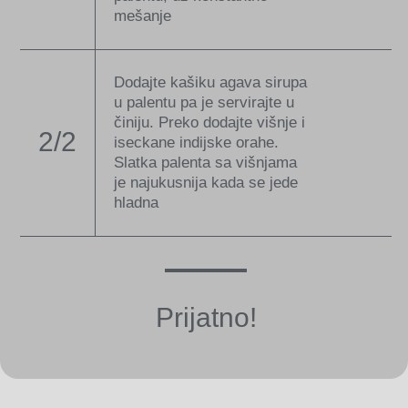
mešanje
Dodajte kašiku agava sirupa
u palentu pa je servirajte u
činiju. Preko dodajte višnje i
2/2
iseckane indijske orahe.
Slatka palenta sa višnjama
je najukusnija kada se jede
hladna
Prijatno!