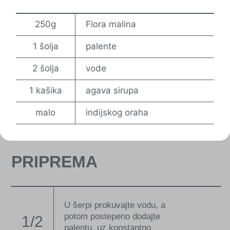
250g
Flora malina
1 šolja
palente
2 šolja
vode
1 kašika
agava sirupa
malo
indijskog oraha
PRIPREMA
U šerpi prokuvajte vodu, a
potom postepeno dodajte
1/2
palentu, uz konstantno