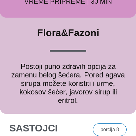
VREME PRIPREME | 30 MIN
Flora&Fazoni
Postoji puno zdravih opcija za
zamenu belog šećera. Pored agava
sirupa možete koristiti i urme,
kokosov šećer, javorov sirup ili
eritrol.
SASTOJCI
porcija 8