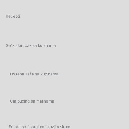
Recepti
Grčki doručak sa kupinama
Ovsena kaša sa kupinama
Čia puding sa malinama
Fritata sa šparglom i kozjim sirom