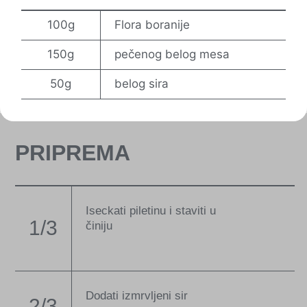
100g
Flora boranije
150g
pečenog belog mesa
50g
belog sira
PRIPREMA
Iseckati piletinu i staviti u
1/3
činiju
Dodati izmrvljeni sir
2/3