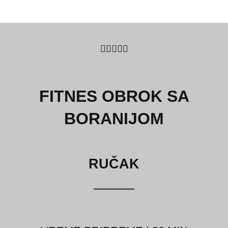
5/5





FITNES OBROK SA
BORANIJOM
RUČAK