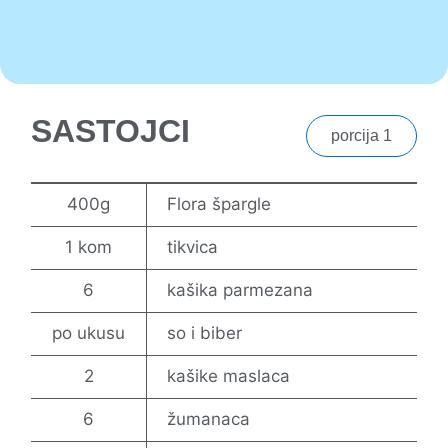
SASTOJCI
porcija 1
400g
Flora špargle
1 kom
tikvica
6
kašika parmezana
po ukusu
so i biber
2
kašike maslaca
6
žumanaca