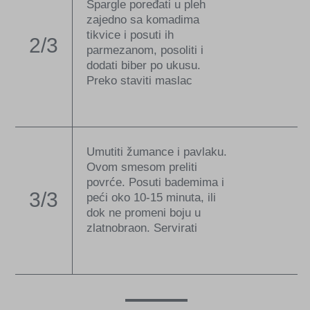
Špargle poređati u pleh
zajedno sa komadima
tikvice i posuti ih
2/3
parmezanom, posoliti i
dodati biber po ukusu.
Preko staviti maslac
Umutiti žumance i pavlaku.
Ovom smesom preliti
povrće. Posuti bademima i
3/3
peći oko 10-15 minuta, ili
dok ne promeni boju u
zlatnobraon. Servirati