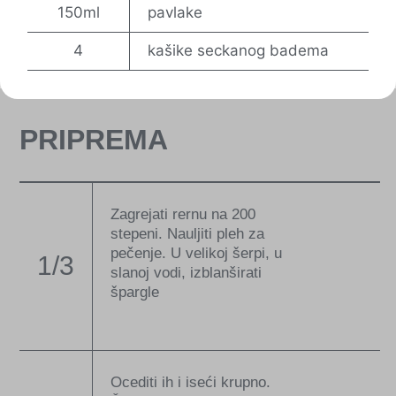
150ml
pavlake
4
kašike seckanog badema
PRIPREMA
Zagrejati rernu na 200
stepeni. Nauljiti pleh za
pečenje. U velikoj šerpi, u
1/3
slanoj vodi, izblanširati
špargle
Ocediti ih i iseći krupno.