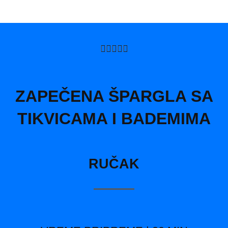
5/5





ZAPEČENA ŠPARGLA SA
TIKVICAMA I BADEMIMA
RUČAK