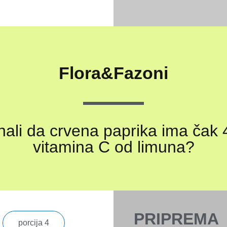
Flora&Fazoni
znali da crvena paprika ima čak 
vitamina C od limuna?
PRIPREMA
porcija 4