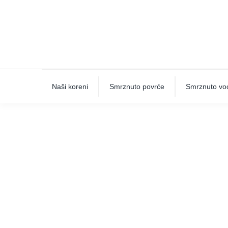
Skip
to
content
Naši koreni
Smrznuto povrće
Smrznuto vo