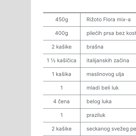
450g
Rižoto Flora mix-a
400g
pilećih prsa bez kost
2 kašike
brašna
1 ½ kašičica
italijanskih začina
1 kašika
maslinovog ulja
1
mladi beli luk
4 čena
belog luka
1
praziluk
2 kašike
seckanog svežeg p