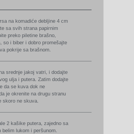
prsa na komadiće debljine 4 cm
ite sa svih strana papirnim
te preko piletine brašno,
n, so i biber i dobro promešajte
sva pokrije sa brašnom.
na srednje jakoj vatri, i dodajte
og ulja i putera. Zatim dodajte
ite da se kuva dok ne
a je okrenite na drugu stranu
e skoro ne skuva.
le 2 kašike putera, zajedno sa
m belim lukom i peršunom.