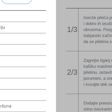
Isecite pileća 
i dobro ih osuš
iju
1/3
ubrusima. Pospi
italijanski zači
da se piletina 
Zagrejte tiganj 
kašiku maslinov
2/3
piletinu, ostav
porumeni, a ond
i kuvajte dok s
Dodajte preosta
eršuna
sitno iseckani