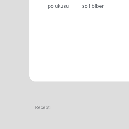
po ukusu
so i biber
Recepti