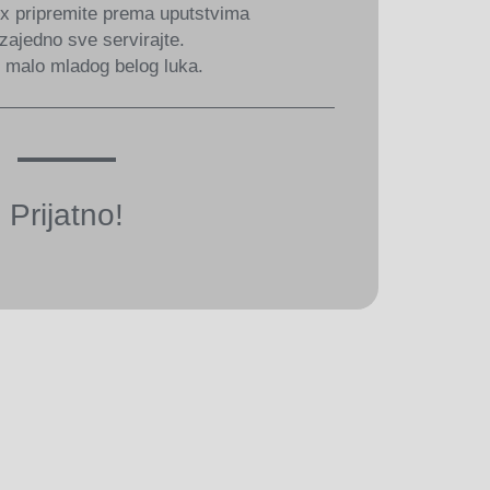
ix pripremite prema uputstvima
zajedno sve servirajte.
i malo mladog belog luka.
Prijatno!