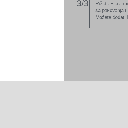
3/3
Rižoto Flora m
sa pakovanja i 
Možete dodati 