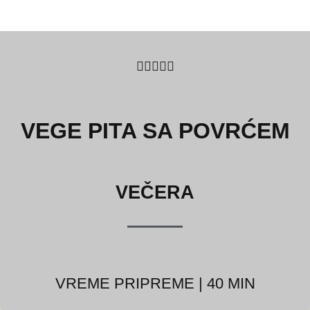
5/5





VEGE PITA SA POVRĆEM
VEČERA
VREME PRIPREME | 40 MIN