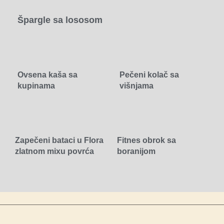
Špargle sa lososom
Ovsena kaša sa
Pečeni kolač sa
kupinama
višnjama
Zapečeni bataci u Flora
Fitnes obrok sa
zlatnom mixu povrća
boranijom