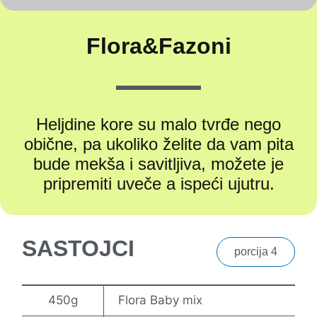
Flora&Fazoni
Heljdine kore su malo tvrđe nego
obične, pa ukoliko želite da vam pita
bude mekša i savitljiva, možete je
pripremiti uveče a ispeći ujutru.
SASTOJCI
porcija 4
450g
Flora Baby mix