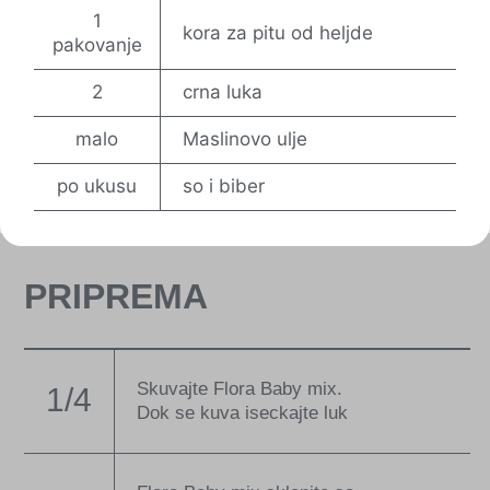
1
kora za pitu od heljde
pakovanje
2
crna luka
malo
Maslinovo ulje
po ukusu
so i biber
PRIPREMA
Skuvajte Flora Baby mix.
1/4
Dok se kuva iseckajte luk