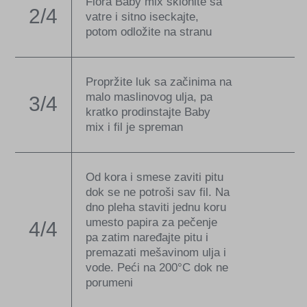
Flora Baby mix sklonite sa
2/4
vatre i sitno iseckajte,
potom odložite na stranu
Propržite luk sa začinima na
malo maslinovog ulja, pa
3/4
kratko prodinstajte Baby
mix i fil je spreman
Od kora i smese zaviti pitu
dok se ne potroši sav fil. Na
dno pleha staviti jednu koru
umesto papira za pečenje
4/4
pa zatim naređajte pitu i
premazati mešavinom ulja i
vode. Peći na 200°C dok ne
porumeni