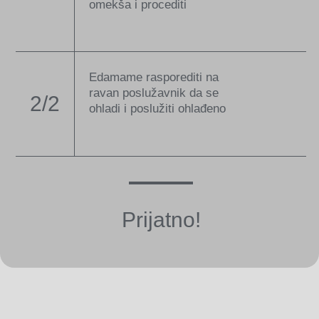
omekša i procediti
Edamame rasporediti na
ravan poslužavnik da se
2/2
ohladi i poslužiti ohlađeno
Prijatno!