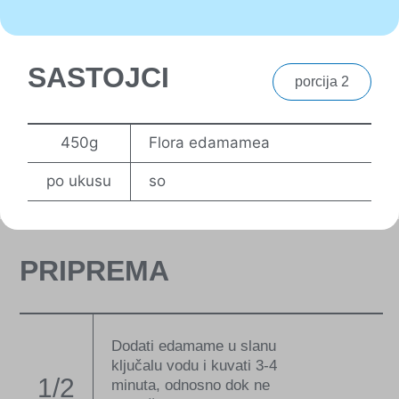
SASTOJCI
porcija 2
450g
Flora edamamea
po ukusu
so
PRIPREMA
Dodati edamame u slanu
ključalu vodu i kuvati 3-4
1/2
minuta, odnosno dok ne