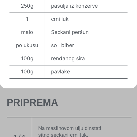
250g
pasulja iz konzerve
1
crni luk
malo
Seckani peršun
po ukusu
so i biber
100g
rendanog sira
100g
pavlake
PRIPREMA
Na maslinovom ulju dinstati
sitno seckani crni luk,