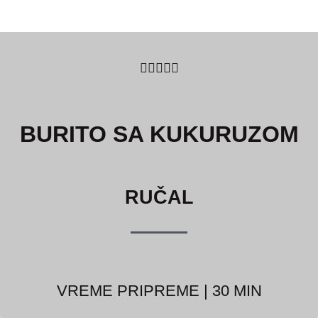
5/5





BURITO SA KUKURUZOM
RUČAL
VREME PRIPREME | 30 MIN