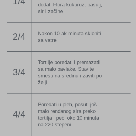
1/4
dodati Flora kukuruz, pasulj,
sir i začine
Nakon 10-ak minuta skloniti
2/4
sa vatre
Tortilje poređati i premazatii
sa malo pavlake. Stavite
3/4
smesu na sredinu i zaviti po
želji
Poređati u pleh, posuti još
malo rendanog sira preko
4/4
tortilja i peći oko 10 minuta
na 220 stepeni