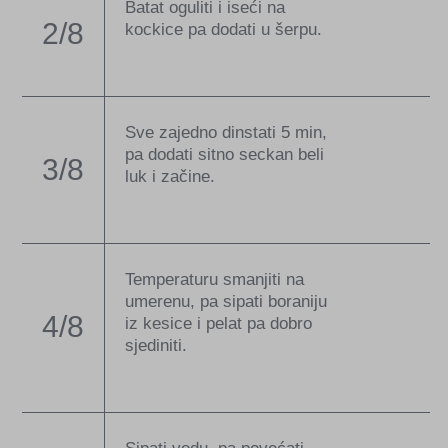
Batat oguliti i iseći na
2/8
kockice pa dodati u šerpu.
Sve zajedno dinstati 5 min,
pa dodati sitno seckan beli
3/8
luk i začine.
Temperaturu smanjiti na
umerenu, pa sipati boraniju
4/8
iz kesice i pelat pa dobro
sjediniti.