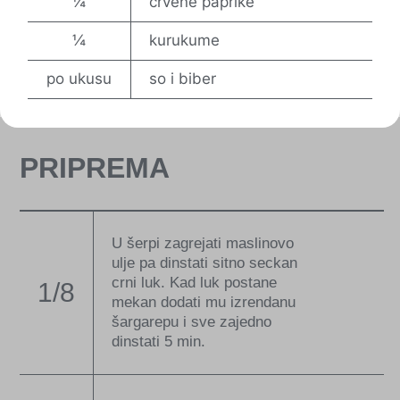
¼
crvene paprike
¼
kurukume
po ukusu
so i biber
PRIPREMA
U šerpi zagrejati maslinovo
ulje pa dinstati sitno seckan
crni luk. Kad luk postane
1/8
mekan dodati mu izrendanu
šargarepu i sve zajedno
dinstati 5 min.