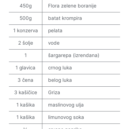
450g
Flora zelene boranije
500g
batat krompira
1 konzerva
pelata
2 šolje
vode
1
šargarepa (izrendana)
1 glavica
crnog luka
3 čena
belog luka
3 kašičice
Griza
1 kašika
maslinovog ulja
1 kašika
limunovog soka