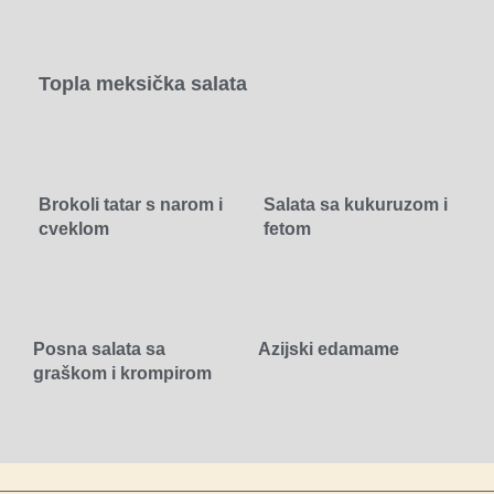
Topla meksička salata
Brokoli tatar s narom i
Salata sa kukuruzom i
cveklom
fetom
Posna salata sa
Azijski edamame
graškom i krompirom