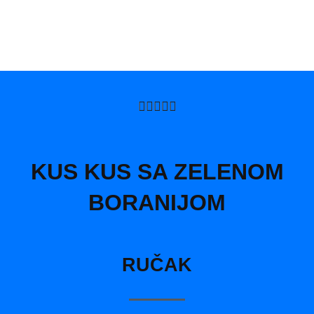
5/5





KUS KUS SA ZELENOM
BORANIJOM
RUČAK