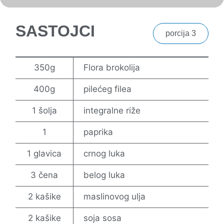
SASTOJCI
porcija 3
350g
Flora brokolija
400g
pilećeg filea
1 šolja
integralne riže
1
paprika
1 glavica
crnog luka
3 čena
belog luka
2 kašike
maslinovog ulja
2 kašike
soja sosa