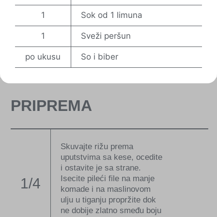
1
Sok od 1 limuna
1
Sveži peršun
po ukusu
So i biber
PRIPREMA
Skuvajte rižu prema
uputstvima sa kese, ocedite
i ostavite je sa strane.
Isecite pileći file na manje
1/4
komade i na maslinovom
ulju u tiganju propržite dok
ne dobije zlatno smeđu boju