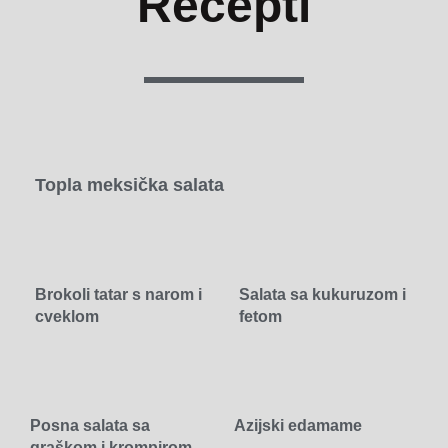
Recepti
Topla meksička salata
Brokoli tatar s narom i
Salata sa kukuruzom i
cveklom
fetom
Posna salata sa
Azijski edamame
graškom i krompirom