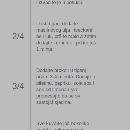
i izvadite je u posudu.
U isti tiganj dodajte
maslinovog ulja i iseckani
2/4
beli luk, pržite malo a zatim
dodajte i crni luk i pržite još
1 minut.
Dodajte brokoli u tiganj i
pržite 3-4 minuta. Dodajte i
piletinu, papriku, soja sos i
3/4
sok od limuna i sve
promešajte da se svi
sastojci sjedine.
Sve kuvajte još nekoliko
minuta, dok povrće ne